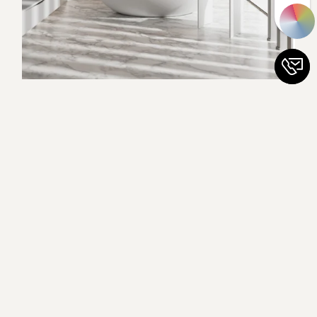
Fordern Sie uns heraus.
Ihre Wünsche sind einzigartig – und wir lieben
Herausforderungen. Kontaktieren Sie uns, und
lassen Sie uns gemeinsam Ihre Vision in die
Realität umsetzen.
T
+49 8677 98470
info@hasenkopf.de