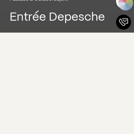
Entrée Depesche
Das Projekt auf einen Blick
Leistungsumfang
Beratung und gestalterische
Konzeptentwicklung
Produktion der Rahmenteile für die lebenden
Grünwände
Fertigung der Einfassung aus Corian® Glacier
White