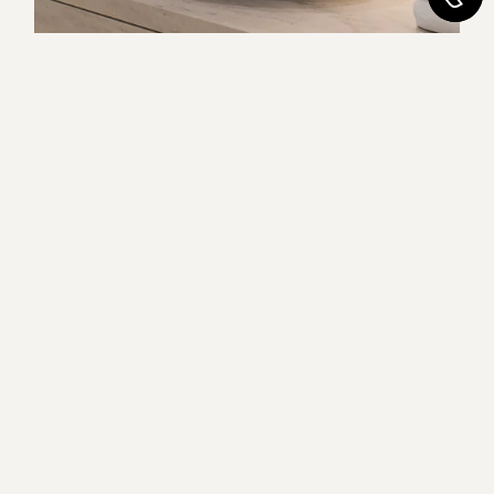
Noch nicht das Passende
dabei?
Fordern Sie uns heraus.
Ihre Wünsche sind einzigartig – und wir lieben
Herausforderungen. Kontaktieren Sie uns, und
lassen Sie uns gemeinsam Ihre Vision in die
Realität umsetzen.
T
+49 8677 98470
info@hasenkopf.de